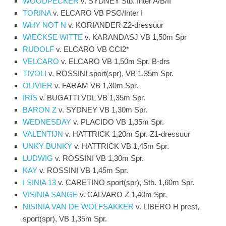
WOODPECKER
v. SYDNEY Stb. Inter A/B/II
TORINA
v. ELCARO VB PSG/Inter I
WHY NOT N
v. KORIANDER Z2-dressuur
WIECKSE WITTE
v. KARANDASJ VB 1,50m Spr
RUDOLF
v. ELCARO VB CCI2*
VELCARO
v. ELCARO VB 1,50m Spr. B-drs
TIVOLI
v. ROSSINI sport(spr), VB 1,35m Spr.
OLIVIER
v. FARAM VB 1,30m Spr.
IRIS
v. BUGATTI VDL VB 1,35m Spr.
BARON Z
v. SYDNEY VB 1,30m Spr.
WEDNESDAY
v. PLACIDO VB 1,35m Spr.
VALENTIJN
v. HATTRICK 1,20m Spr. Z1-dressuur
UNKY BUNKY
v. HATTRICK VB 1,45m Spr.
LUDWIG
v. ROSSINI VB 1,30m Spr.
KAY
v. ROSSINI VB 1,45m Spr.
I SINIA 13
v. CARETINO sport(spr), Stb. 1,60m Spr.
VISINIA SANGE
v. CALVARO Z 1,40m Spr.
NISINIA VAN DE WOLFSAKKER
v. LIBERO H prest,
sport(spr), VB 1,35m Spr.