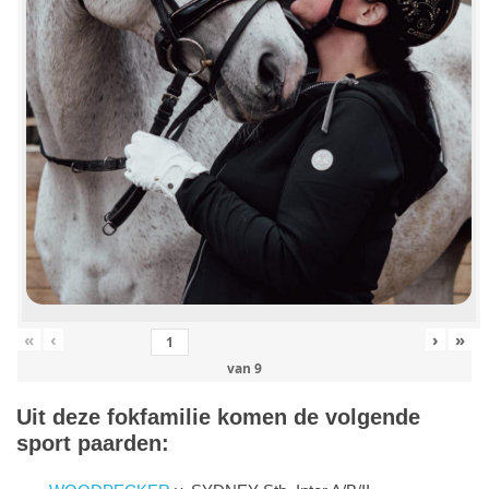
«
‹
›
»
van
9
Uit deze fokfamilie komen de volgende
sport paarden: