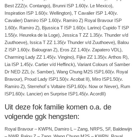
Best ZZZ(v. Contango), Brunni ISP 1.60(v. Le Mexico),
Inspiration ISP 1.60(v. Wellington), T Cavalier ISP 1.40(v.
Cavalier) Damiro ISP 1.60(v. Ramiro Z) Royal Bravour ISP
1.60(v. Ramiro Z), Bjussica T ISP 1.60(v. Larino) Cupido T ISP
1.55(v. Heureka de la Loge), Jessica T ZZ 1.35(v. Thunder v/d
Zuuthoeve), Issica T ZZ 1.35(v Thunder v/d Zuuthoeve), Balou
Z ISP 1.60(v. Balougran Z), Eros ZZ 1.40(v. Zapatero VDL),
Charming Lady ZZ 1.45(v. Vingino), Fijke ZZ 1.35(v. Arthos R),
Lia ISP 1.45(v. Cartier v/d Heffinck),
Variant Colours of Samber
Dr NED ZZL (v. Samber), Wang Chung M2S ISP1.60(v. Royal
Bravour), Proud Lady ISP1.50(v. Acobat II), Miro ISP1.50(v.
Ramiro Z), Sterrehof`s Voltaire ISP1.60(v. Now or Never), Rum
ISP1.60(v. Lancier) en Surprise ISP1.45(v. AcordII)
Uit deze fok familie komen o.a. de
volgende ggk hengsten:
Royal Bravour – KWPN, Damiro L –
Zang, NRPS, SF, Baldewijn
– NWP, Balou Z – Zang, Wang Chung M2S – KWPN, Royal