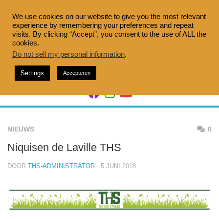
Doorgaan
naar
We use cookies on our website to give you the most relevant
experience by remembering your preferences and repeat
inhoud
visits. By clicking “Accept”, you consent to the use of ALL the
cookies.
Do not sell my personal information
.
Settings
Accepteren
NIEUWS
0
Niquisen de Laville THS
DOOR
THS-ADMINISTRATOR
· 5 JUNI 2018