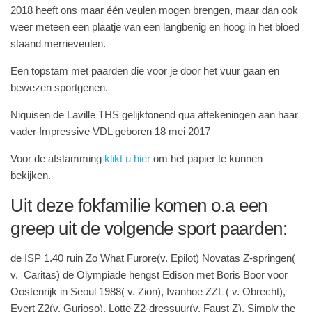
2018 heeft ons maar één veulen mogen brengen, maar dan ook
weer meteen een plaatje van een langbenig en hoog in het bloed
staand merrieveulen.
Een topstam met paarden die voor je door het vuur gaan en
bewezen sportgenen.
Niquisen de Laville THS gelijktonend qua aftekeningen aan haar
vader Impressive VDL geboren 18 mei 2017
Voor de afstamming
klikt u hier
om het papier te kunnen
bekijken.
Uit deze fokfamilie komen o.a een
greep uit de volgende sport paarden:
de ISP 1.40 ruin Zo What Furore(v. Epilot) Novatas Z-springen(
v. Caritas) de Olympiade hengst Edison met Boris Boor voor
Oostenrijk in Seoul 1988( v. Zion), Ivanhoe ZZL ( v. Obrecht),
Evert Z2(v. Gurioso), Lotte Z2-dressuur(v. Faust Z), Simply the