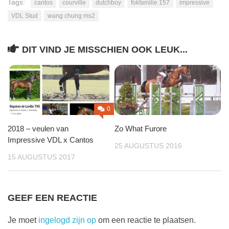
Tags:
cantos
courville
dutchboy
fokfamilie 157
impressive
VDL Stud
wang chung ms2
DIT VIND JE MISSCHIEN OOK LEUK...
0
2018 – veulen van
Zo What Furore
Impressive VDL x Cantos
25 AUGUSTUS 2016
15 AUGUSTUS 2017
GEEF EEN REACTIE
Je moet
ingelogd zijn op
om een reactie te plaatsen.