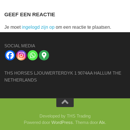
GEEF EEN REACTIE
Je moet
ingelogd zijn op
om een reactie te plaatsen.
SOCIAL MEDIA
THS HORSES LJOUWERTERDYK 1 9074AA HALLUM THE
NETHERLANDS
Developed by THS Trading
Powered door
WordPress
. Thema door
Alx
.