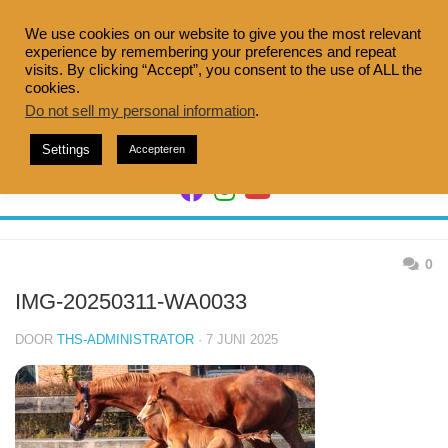
Doorgaan
naar
We use cookies on our website to give you the most relevant
experience by remembering your preferences and repeat
inhoud
visits. By clicking “Accept”, you consent to the use of ALL the
cookies.
Do not sell my personal information
.
Settings
Accepteren
0
IMG-20250311-WA0033
DOOR
THS-ADMINISTRATOR
· 7 JUNI 2025