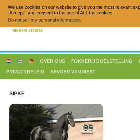
Doorgaan
We use cookies on our website to give you the most relevant exp
naar
“Accept”, you consent to the use of ALL the cookies.
Quality breeding of sport horses, Dress
inhoud
Do not sell my personal information
.
OVER ONS
FOKKERIJ DOELSTELLING
PRIVACYBELEID
AFVOER VAN MEST
SIPKE