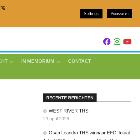
ing
Settings
Accepteren
h stam 049 and Showjumpers with breeding family 157
CHT
IN MEMORIUM
CONTACT
EVOQUE
DE
LAVILLE
THS
RECENTE BERICHTEN
A
KYMIDA
WEST RIVER THS
THS
23 april 2026
LOTJE
Osan Leandro THS winnaar EFO Totaal