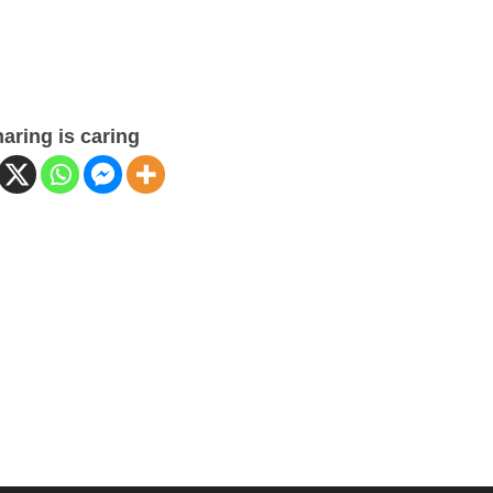
THS
NIQUISEN
HOLLY
DE
THS
LAVILLE
GRAC
THS
JANE
MILO
THS
MORRENSIO
OSAN
aring is caring
THS
LEANDRO
MAS
THS
THS
NIQUISEN
DE
SNOWFALL
MATH
LAVILLE
THS
THS
THS
SNOWSTORM
OSAN
SNOWSTORM
THS
LEAN
THS
THS
TYSON
TIQUALEN
EMILLIO
RINS
DE
THS
FAN
LAVILLE
IT
THS
HUNI
WAYLON
THS
THS
TYSON