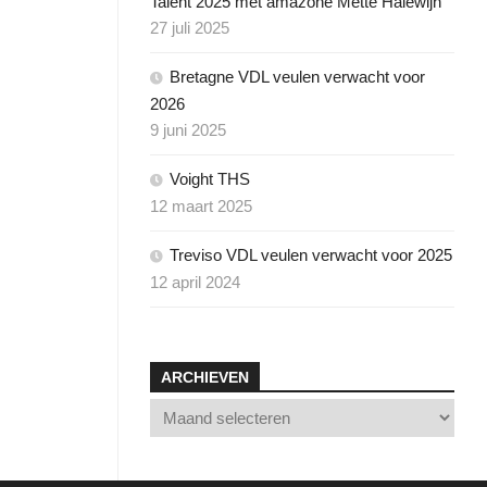
Talent 2025 met amazone Mette Halewijn
MEWENDA
27 juli 2025
THS
Y-
ROOSJE
Bretagne VDL veulen verwacht voor
2026
THESS
9 juni 2025
ON
ZELMA
THS
Voight THS
EO
12 maart 2025
Treviso VDL veulen verwacht voor 2025
12 april 2024
DRO
KE
ARCHIEVEN
NGSPAED