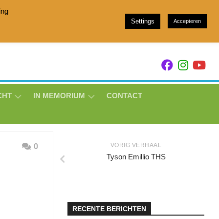
ing
Settings
Accepteren
h stam 049 and Showjumpers with breeding family 157
CHT
IN MEMORIUM
CONTACT
EVOQUE
DE
LAVILLE
VORIG VERHAAL
0
THS
Tyson Emillio THS
A
KYMIDA
THS
LOTJE
RECENTE BERICHTEN