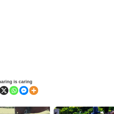
THS
NIQUISEN
HOLLY
DE
THS
LAVILLE
GRAC
THS
JANE
MILO
THS
MORRENSIO
OSAN
THS
LEANDRO
MAS
THS
THS
NIQUISEN
DE
SNOWFALL
MATH
LAVILLE
THS
THS
THS
SNOWSTORM
OSAN
SNOWSTORM
THS
LEAN
THS
THS
TYSON
aring is caring
TIQUALEN
EMILLIO
RINS
DE
THS
FAN
LAVILLE
IT
THS
HUNI
WAYLON
THS
THS
TYSON