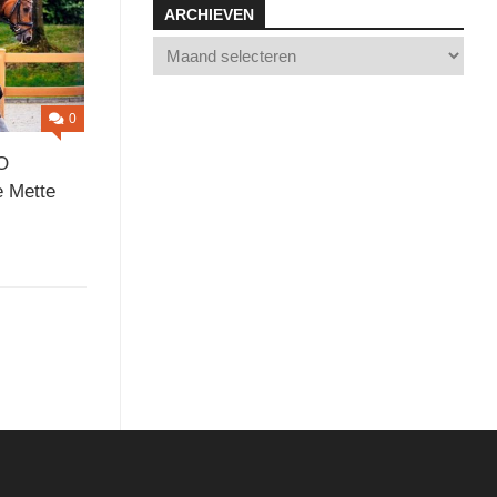
FALL
ARCHIEVEN
E
0
O
HT
e Mette
ON