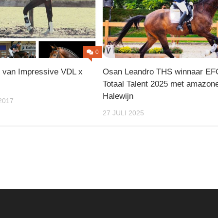
EMILLIO
SNOW
TIQUALEN
THS
THS
DE
LAVILLE
VOIGHT
THS
UNTA
THS
KINT
THS
VOIGHT
0
WEST
THS
RIVER
n van Impressive VDL x
Osan Leandro THS winnaar EF
VOIG
THS
THS
WEST
Totaal Talent 2025 met amazon
RIVER
Halewijn
2017
THS
WAYL
THS
27 JULI 2025