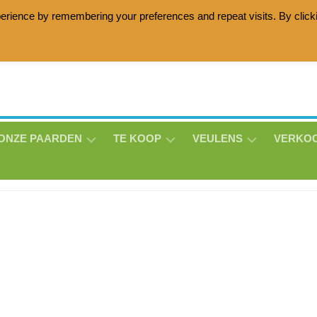
erience by remembering your preferences and repeat visits. By click
age horses with the Lottie Zottie damline, Friesian horses wit
ONZE PAARDEN
TE KOOP
VEULENS
VERKO
ANNE
HOLLY
MATHEO
BE-
LISE
THS
THS
LUNA
V/D
THS
BROEKLANDEN
MILO
MASON
THS
MORRENSIO
THS
ERIN
THS
THS
DIQUISEN
MILO
DE
SNOWSTORM
MORRENSIO
JOAN
LAVILLE
THS
THS
–
THS
JET