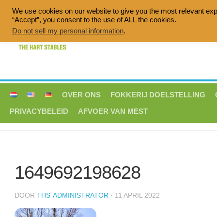
Doorgaan
We use cookies on our website to give you the most relevant exp
naar
“Accept”, you consent to the use of ALL the cookies.
Quality breeding of sport horses, Dress
inhoud
Do not sell my personal information
.
OVER ONS
FOKKERIJ DOELSTELLING
PRIVACYBELEID
AFVOER VAN MEST
1649692198628
DOOR
THS-ADMINISTRATOR
· 11 APRIL 2022