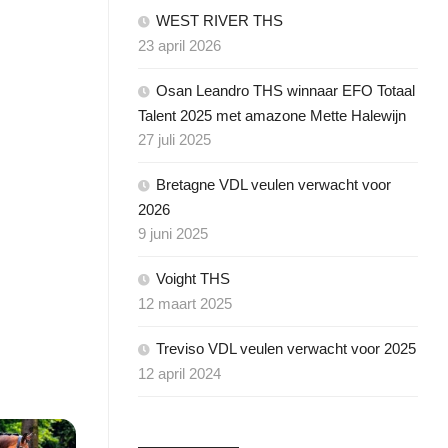
MEWENDA
WEST RIVER THS
THS
23 april 2026
Y-
ROOSJE
Osan Leandro THS winnaar EFO Totaal
THESS
Talent 2025 met amazone Mette Halewijn
ON
ZELMA
27 juli 2025
THS
Bretagne VDL veulen verwacht voor
EO
2026
9 juni 2025
DRO
Voight THS
12 maart 2025
KE
Treviso VDL veulen verwacht voor 2025
12 april 2024
NGSPAED