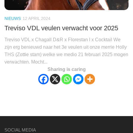
NIEUWS
12 APRIL 2024
Treviso VDL veulen verwacht voor 2025
Treviso VDL x Chagall D&R x Florestan I x Cocktail We
zijn erg benieuwd naar het 3e veulen uit onze merrie Holly
THS (Zottie stam) welke we medio 21 februari 2025 mogen
verwachten. Mocht...
Sharing is caring
SOCIAL MEDIA