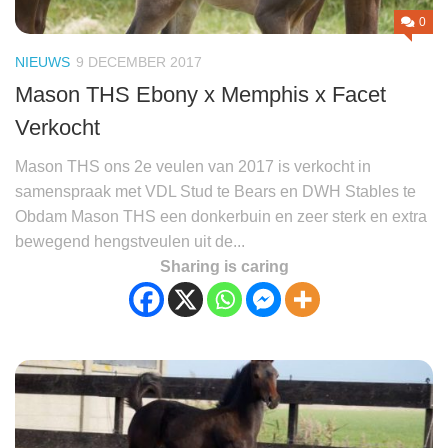
0
NIEUWS
9 DECEMBER 2017
Mason THS Ebony x Memphis x Facet
Verkocht
Mason THS ons 2e veulen van 2017 is verkocht in
samenspraak met VDL Stud te Bears en DWH Stables te
Obdam Mason THS een donkerbuin en zeer sterk en extra
bewegend hengstveulen uit de...
Sharing is caring