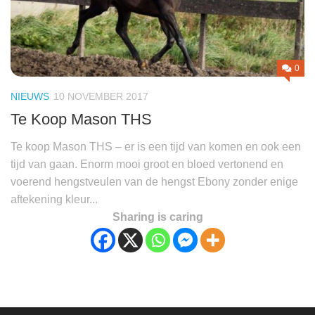
0
NIEUWS
10 NOVEMBER 2017
Te Koop Mason THS
Te koop Mason THS – er is een tijd van komen en ook een
tijd van gaan. Enorm mooi groot en bloed vertonend en
voerend hengstveulen van de hengst Ebony zonder enige
aftekening kleur...
Sharing is caring