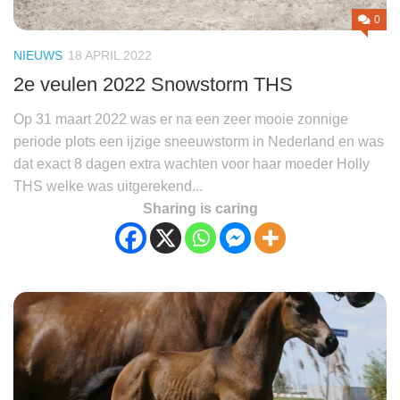
0
NIEUWS
18 APRIL 2022
2e veulen 2022 Snowstorm THS
Op 31 maart 2022 was er na een zeer mooie zonnige
periode plots een ijzige sneeuwstorm in Nederland en was
dat exact 8 dagen extra wachten voor haar moeder Holly
THS welke was uitgerekend...
Sharing is caring