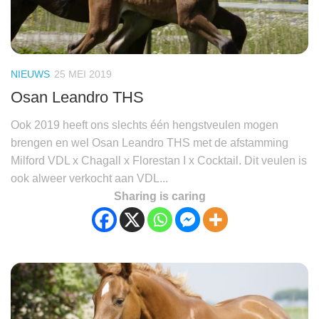
NIEUWS
25 MEI 2019
Osan Leandro THS
Ook 2019 heeft ons slechts één hengstveulen mogen
brengen en wel Osan Leandro THS met de afstamming
Milford VDL x Chagall x Florestan I x Cocktail. Dit veulen is
ook alweer verkocht aan VDL...
Sharing is caring