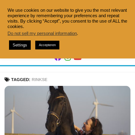
Doorgaan
naar
We use cookies on our website to give you the most relevant
experience by remembering your preferences and repeat
inhoud
visits. By clicking “Accept”, you consent to the use of ALL the
cookies.
Do not sell my personal information
.
Settings
Accepteren
TAGGED:
RINKSE