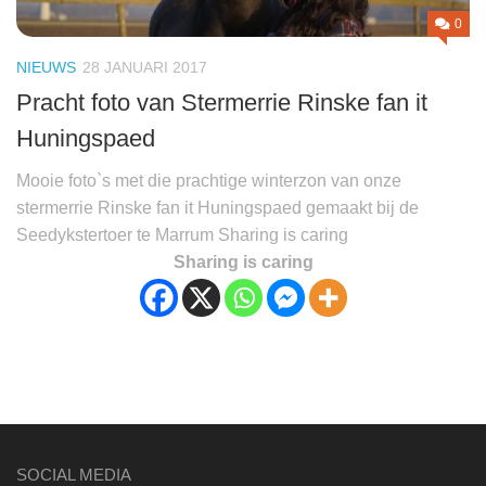
0
NIEUWS
28 JANUARI 2017
Pracht foto van Stermerrie Rinske fan it
Huningspaed
Mooie foto`s met die prachtige winterzon van onze
stermerrie Rinske fan it Huningspaed gemaakt bij de
Seedykstertoer te Marrum Sharing is caring
Sharing is caring
SOCIAL MEDIA