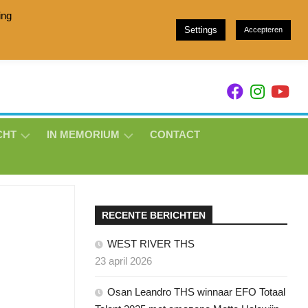
ing
Settings
Accepteren
h stam 049 and Showjumpers with breeding family 157
CHT
IN MEMORIUM
CONTACT
EVOQUE
DE
LAVILLE
THS
RECENTE BERICHTEN
A
KYMIDA
WEST RIVER THS
THS
23 april 2026
LOTJE
Osan Leandro THS winnaar EFO Totaal