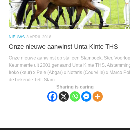
NIEUWS
3 APRIL 2018
Onze nieuwe aanwinst Unta Kinte THS
Onze nieuwe aanwinst op stal een Stamboek, Ster, Voorlop
Keur merrie uit 2001 genaamd Unta Kinte THS. Afstammin
Iroko (keur) x Pele (Abgar) x Notaris (Courville) x Marco Pol
de bekende Tetti Stam....
Sharing is caring