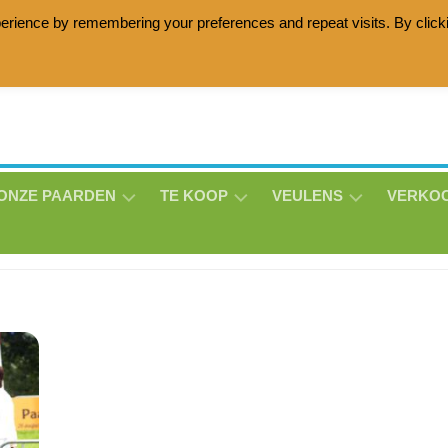
erience by remembering your preferences and repeat visits. By click
age horses with the Lottie Zottie damline, Friesian horses wit
ONZE PAARDEN
TE KOOP
VEULENS
VERKO
ANNE
HOLLY
MATHEO
BE-
LISE
THS
THS
LUNA
V/D
THS
BROEKLANDEN
MILO
MASON
THS
MORRENSIO
THS
ERIN
THS
THS
DIQUISEN
MILO
DE
SNOWSTORM
MORRENSIO
JOAN
LAVILLE
THS
THS
–
THS
JET