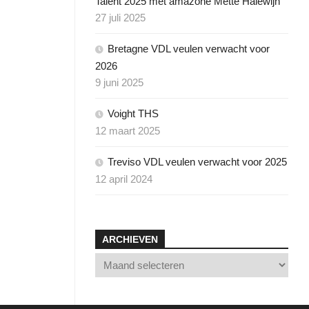
Talent 2025 met amazone Mette Halewijn
MEWENDA
27 juli 2025
THS
Y-
ROOSJE
Bretagne VDL veulen verwacht voor
2026
THESS
9 juni 2025
ON
ZELMA
THS
Voight THS
EO
12 maart 2025
Treviso VDL veulen verwacht voor 2025
12 april 2024
DRO
KE
ARCHIEVEN
NGSPAED