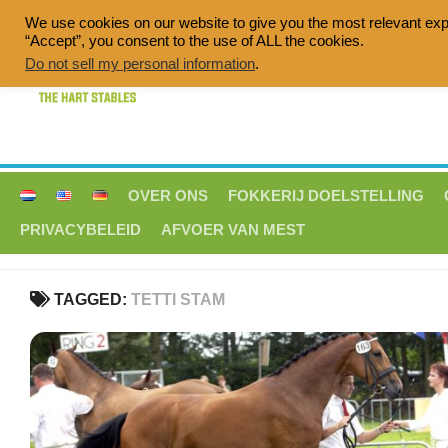
Doorgaan
We use cookies on our website to give you the most relevant exp
naar
“Accept”, you consent to the use of ALL the cookies.
Quality breeding of sport horses, Dress
inhoud
Do not sell my personal information
.
OVER ONS
FOKKERIJ DOELSTELLING
PRIVACYBELEID
AFVOER VAN MEST
TAGGED:
TETTI STAM