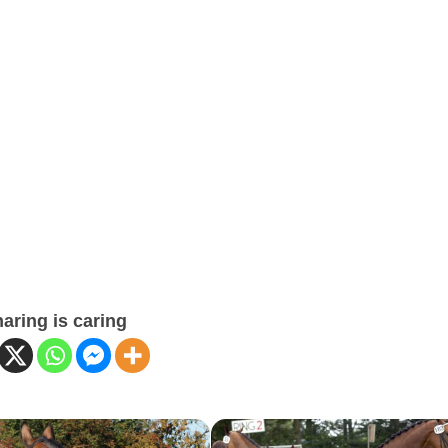
THS
NIQUISEN
HOLLY
DE
THS
LAVILLE
GRAC
THS
JANE
MILO
THS
MORRENSIO
OSAN
THS
LEANDRO
MAS
THS
THS
NIQUISEN
DE
SNOWFALL
MATH
LAVILLE
THS
THS
THS
SNOWSTORM
OSAN
SNOWSTORM
THS
LEAN
THS
THS
TYSON
aring is caring
TIQUALEN
EMILLIO
RINS
DE
THS
FAN
LAVILLE
IT
THS
HUNI
WAYLON
THS
THS
TYSON