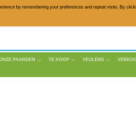
erience by remembering your preferences and repeat visits. By click
age horses with the Lottie Zottie damline, Friesian horses wit
ONZE PAARDEN
TE KOOP
VEULENS
VERKO
ANNE
HOLLY
MATHEO
BE-
LISE
THS
THS
LUNA
V/D
THS
BROEKLANDEN
MILO
MASON
THS
MORRENSIO
THS
ERIN
THS
THS
DIQUISEN
MILO
DE
SNOWSTORM
MORRENSIO
JOAN
LAVILLE
THS
THS
–
THS
JET