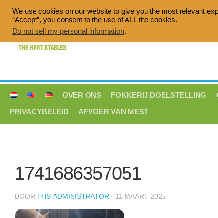
Doorgaan
We use cookies on our website to give you the most relevant exp
naar
“Accept”, you consent to the use of ALL the cookies.
Quality breeding of sport horses, Dress
inhoud
Do not sell my personal information
.
OVER ONS
FOKKERIJ DOELSTELLING
PRIVACYBELEID
AFVOER VAN MEST
1741686357051
DOOR
THS-ADMINISTRATOR
· 11 MAART 2025