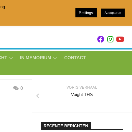
ing
Settings
Accepteren
h stam 049 and Showjumpers with breeding family 157
CHT
IN MEMORIUM
CONTACT
EVOQUE
DE
LAVILLE
VORIG VERHAAL
0
THS
Voight THS
A
KYMIDA
THS
LOTJE
RECENTE BERICHTEN