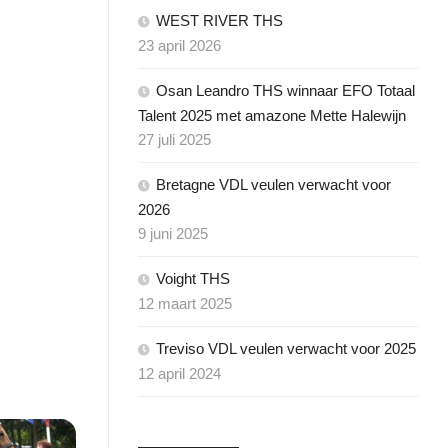
MEWENDA
WEST RIVER THS
THS
23 april 2026
Y-
ROOSJE
Osan Leandro THS winnaar EFO Totaal
THESS
Talent 2025 met amazone Mette Halewijn
ON
ZELMA
27 juli 2025
THS
Bretagne VDL veulen verwacht voor
EO
2026
9 juni 2025
DRO
Voight THS
12 maart 2025
KE
Treviso VDL veulen verwacht voor 2025
12 april 2024
NGSPAED