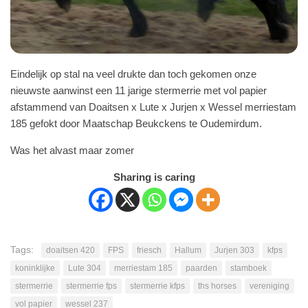
Eindelijk op stal na veel drukte dan toch gekomen onze
nieuwste aanwinst een 11 jarige stermerrie met vol papier
afstammend van Doaitsen x Lute x Jurjen x Wessel merriestam
185 gefokt door Maatschap Beukckens te Oudemirdum.
Was het alvast maar zomer
Sharing is caring
Tags:
doaitsen 420
FPS
friesch
Hallum
Jurjen 303
kfps
koninklijke
Lute 304
merriestam 185
paarden
stamboek
stermerrie
stermerrie fps
stermerrie kfps
ths horses
vereniging
vol papier
wessel 237