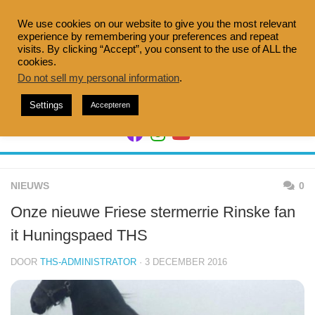
Doorgaan
naar
We use cookies on our website to give you the most relevant
experience by remembering your preferences and repeat
inhoud
visits. By clicking “Accept”, you consent to the use of ALL the
cookies.
Do not sell my personal information
.
Settings
Accepteren
NIEUWS
0
Onze nieuwe Friese stermerrie Rinske fan
it Huningspaed THS
DOOR
THS-ADMINISTRATOR
· 3 DECEMBER 2016