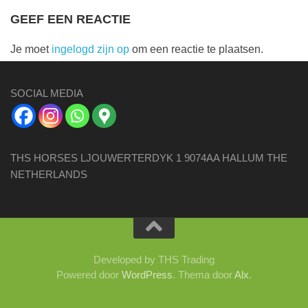
GEEF EEN REACTIE
Je moet
ingelogd zijn op
om een reactie te plaatsen.
SOCIAL MEDIA
THS HORSES LJOUWERTERDYK 1 9074AA HALLUM THE
NETHERLANDS
Developed by THS Trading
Powered door
WordPress
. Thema door
Alx
.