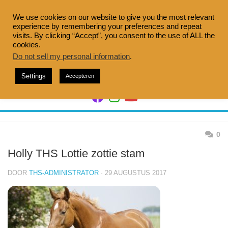
Doorgaan
naar
We use cookies on our website to give you the most relevant
experience by remembering your preferences and repeat
inhoud
visits. By clicking “Accept”, you consent to the use of ALL the
cookies.
Do not sell my personal information
.
Settings
Accepteren
0
Holly THS Lottie zottie stam
DOOR
THS-ADMINISTRATOR
· 29 AUGUSTUS 2017