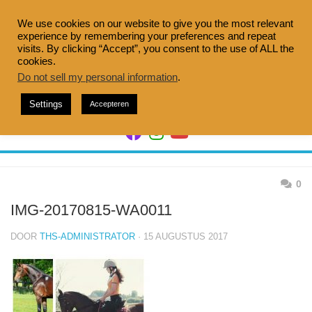
Doorgaan
naar
We use cookies on our website to give you the most relevant
experience by remembering your preferences and repeat
inhoud
visits. By clicking “Accept”, you consent to the use of ALL the
cookies.
Do not sell my personal information
.
Settings
Accepteren
0
IMG-20170815-WA0011
DOOR
THS-ADMINISTRATOR
· 15 AUGUSTUS 2017