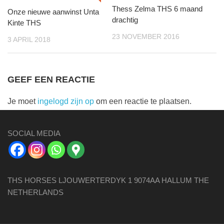
Thess Zelma THS 6 maand
Onze nieuwe aanwinst Unta
drachtig
Kinte THS
23 NOVEMBER 2016
3 APRIL 2018
GEEF EEN REACTIE
Je moet
ingelogd zijn op
om een reactie te plaatsen.
SOCIAL MEDIA
THS HORSES LJOUWERTERDYK 1 9074AA HALLUM THE
NETHERLANDS