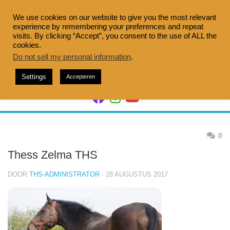
Doorgaan
naar
We use cookies on our website to give you the most relevant
experience by remembering your preferences and repeat
inhoud
visits. By clicking “Accept”, you consent to the use of ALL the
cookies.
Do not sell my personal information
.
Settings
Accepteren
0
Thess Zelma THS
DOOR
THS-ADMINISTRATOR
· 28 AUGUSTUS 2017