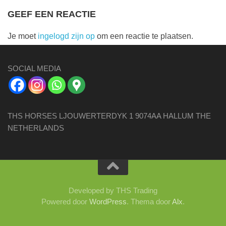
GEEF EEN REACTIE
Je moet
ingelogd zijn op
om een reactie te plaatsen.
SOCIAL MEDIA
THS HORSES LJOUWERTERDYK 1 9074AA HALLUM THE
NETHERLANDS
Developed by THS Trading
Powered door
WordPress
. Thema door
Alx
.