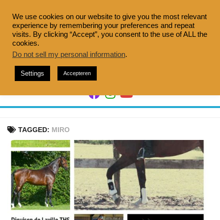
Doorgaan
naar
We use cookies on our website to give you the most relevant
experience by remembering your preferences and repeat
inhoud
visits. By clicking “Accept”, you consent to the use of ALL the
cookies.
Do not sell my personal information
.
Settings
Accepteren
TAGGED:
MIRO