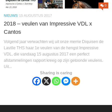
0
NIEUWS
15 AUGUSTUS 2017
2018 – veulen van Impressive VDL x
Cantos
Volgend jaar verwachten wij uit onze merrie Diquisen de
Laville THS haar 1e veulen van de hengst Impressive
VDL, die vandaag 15 augustus 2017 een perfect
afstammelingen rapport kreeg op zijn getoonde veulens.
Uit...
Sharing is caring