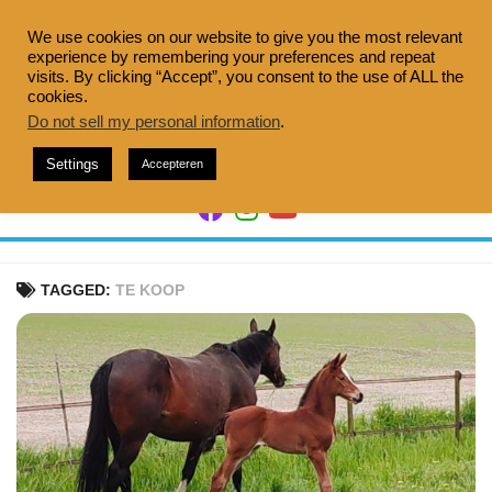
Doorgaan
naar
We use cookies on our website to give you the most relevant
experience by remembering your preferences and repeat
inhoud
visits. By clicking “Accept”, you consent to the use of ALL the
cookies.
Do not sell my personal information
.
Settings
Accepteren
TAGGED:
TE KOOP