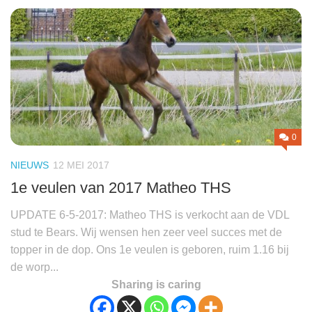
0
NIEUWS
12 MEI 2017
1e veulen van 2017 Matheo THS
UPDATE 6-5-2017: Matheo THS is verkocht aan de VDL
stud te Bears. Wij wensen hen zeer veel succes met de
topper in de dop. Ons 1e veulen is geboren, ruim 1.16 bij
de worp...
Sharing is caring