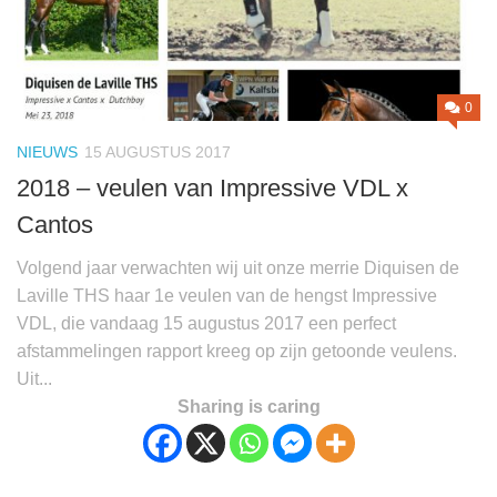
0
NIEUWS
15 AUGUSTUS 2017
2018 – veulen van Impressive VDL x
Cantos
Volgend jaar verwachten wij uit onze merrie Diquisen de
Laville THS haar 1e veulen van de hengst Impressive
VDL, die vandaag 15 augustus 2017 een perfect
afstammelingen rapport kreeg op zijn getoonde veulens.
Uit...
Sharing is caring